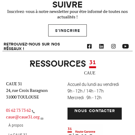
SUIVRE
Inscrivez-vous à notre newsletter pour être informé de toutes nos
actualités !
S'INSCRIRE
RETROUVEZ-NOUS SUR NOS
RÉSEAUX !
Ressources 31
CAUE 31
Accueil du lundi au vendredi
24, rue Croix Baragnon
9h - 12h / 14h - 17h
31000 TOULOUSE
Mercredi : 9h - 12h
05 62 73 73 62
NOUS CONTACTER
caue@caue31.org
CAUE 31 - Haute-Garonne
FO
À propos
Le CAUE 31