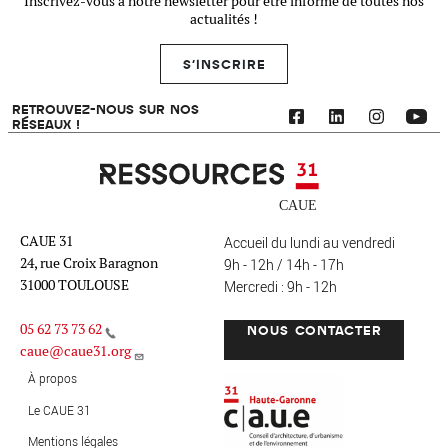
Inscrivez-vous à notre newsletter pour être informé de toutes nos
actualités !
S'INSCRIRE
RETROUVEZ-NOUS SUR NOS
RÉSEAUX !
Ressources 31
CAUE 31
Accueil du lundi au vendredi
24, rue Croix Baragnon
9h - 12h / 14h - 17h
31000 TOULOUSE
Mercredi : 9h - 12h
05 62 73 73 62
NOUS CONTACTER
caue@caue31.org
CAUE 31 - Haute-Garonne
FO
À propos
Le CAUE 31
Mentions légales