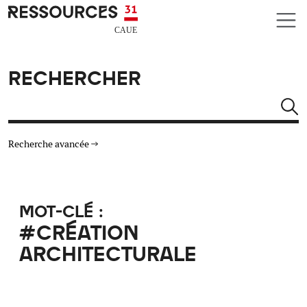
Aller au contenu principal
CAUE RESSOURCES 31
RECHERCHER
Rechercher
Recherche avancée
THÉMATIQUES
MOT-CLÉ :
TYPE DE RESSOURCES
#CRÉATION
ARCHITECTURALE
MATÉRIAUX
AUTRES CRITÈRES