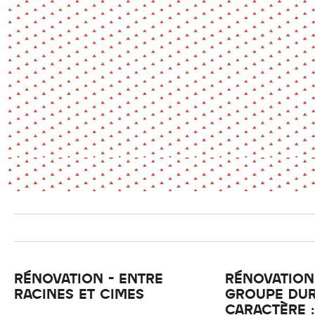
Environnement
Habiter
Expérience
Exposition
Jeunes
Patrimoine
Revue
Revue de presse
Paysage
Société
Transition écologique
Urbanisme
AUTRES CRITÈRES
- Auteur -
R
RÉNOVATION - ENTRE
RÉNOVATION 
RACINES ET CIMES
GROUPE DUR
CARACTÈRE :