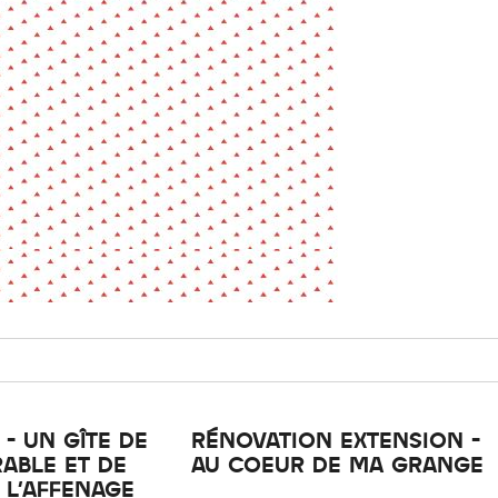
La pa
Fiche / Guide
Livre
Podcast
Vidéo
- Editeur -
- Année -
éinitialiser
Fermer la recherche avancée
- UN GÎTE DE
RÉNOVATION EXTENSION -
ABLE ET DE
AU COEUR DE MA GRANGE
 L'AFFENAGE