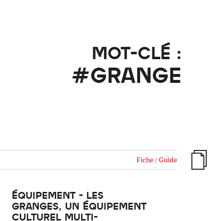
ille / le chanvre
La pierre
La terre
Le béton
MOT-CLÉ :
Le bois
Le verre
#GRANGE
Fiche / Guide
ÉQUIPEMENT - LES
GRANGES, UN ÉQUIPEMENT
CULTUREL MULTI-