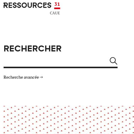
Aller au contenu principal
CAUE RESSOURCES 31
RECHERCHER
Rechercher
Recherche avancée
THÉMATIQUES
TYPE DE RESSOURCES
Architecture
Arts Design
Actualité
Animation
Énergie