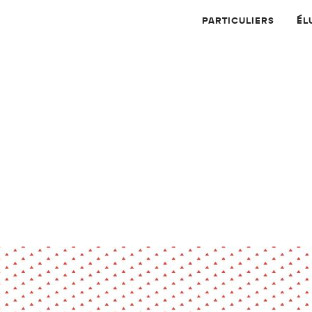
PARTICULIERS
ÉL
Physique
Numérique
MATÉRIAUX
Dossier
Application
Compte-rendu
thématique