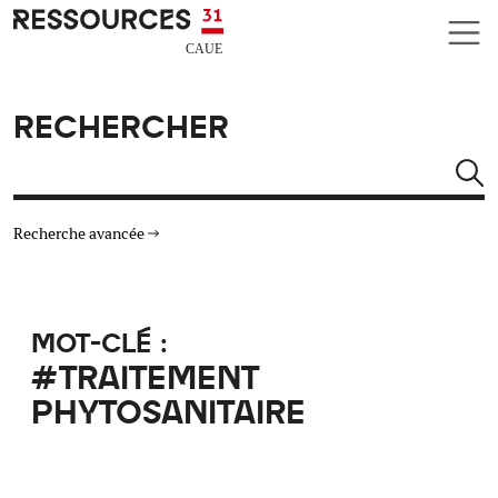
Aller au contenu principal
CAUE RESSOURCES 31
RECHERCHER
Rechercher
Recherche avancée
THÉMATIQUES
MOT-CLÉ :
TYPE DE RESSOURCES
#TRAITEMENT
PHYTOSANITAIRE
MATÉRIAUX
AUTRES CRITÈRES