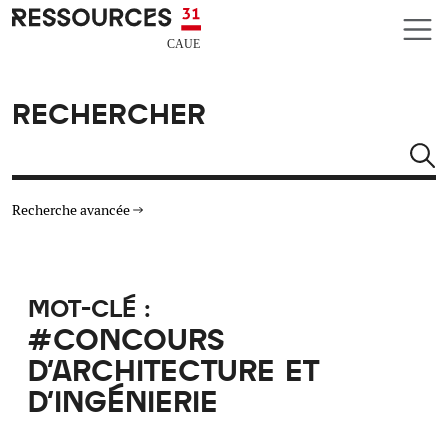
Aller au contenu principal
CAUE RESSOURCES 31
RECHERCHER
Rechercher
Recherche avancée
THÉMATIQUES
MOT-CLÉ :
TYPE DE RESSOURCES
#CONCOURS
D'ARCHITECTURE ET
MATÉRIAUX
D'INGÉNIERIE
AUTRES CRITÈRES