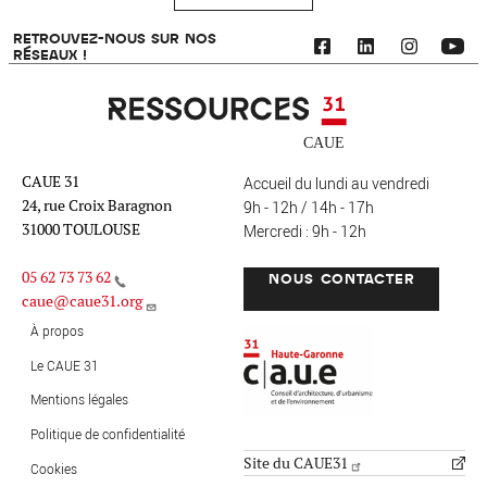
RETROUVEZ-NOUS SUR NOS
RÉSEAUX !
Ressources 31
CAUE 31
Accueil du lundi au vendredi
24, rue Croix Baragnon
9h - 12h / 14h - 17h
31000 TOULOUSE
Mercredi : 9h - 12h
05 62 73 73 62
NOUS CONTACTER
caue@caue31.org
CAUE 31 - Haute-Garonne
FO
À propos
Le CAUE 31
Mentions légales
MENU PIED DE PAGE
Politique de confidentialité
Site du CAUE31
Cookies