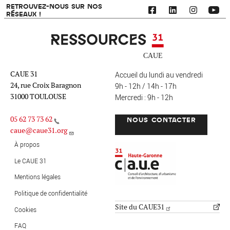
RETROUVEZ-NOUS SUR NOS
RÉSEAUX !
Ressources 31
CAUE 31
Accueil du lundi au vendredi
24, rue Croix Baragnon
9h - 12h / 14h - 17h
31000 TOULOUSE
Mercredi : 9h - 12h
05 62 73 73 62
NOUS CONTACTER
caue@caue31.org
CAUE 31 - Haute-Garonne
FO
À propos
Le CAUE 31
Mentions légales
MENU PIED DE PAGE
Politique de confidentialité
Site du CAUE31
Cookies
FAQ