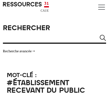
Aller au contenu principal
CAUE RESSOURCES 31
RECHERCHER
Rechercher
Recherche avancée
THÉMATIQUES
MOT-CLÉ :
TYPE DE RESSOURCES
#ÉTABLISSEMENT
RECEVANT DU PUBLIC
MATÉRIAUX
AUTRES CRITÈRES