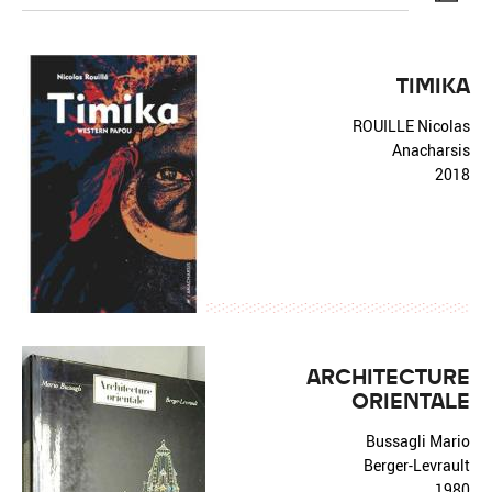
TIMIKA
ROUILLE Nicolas
Réinitialiser
Fermer la recherche avancée
Anacharsis
2018
ARCHITECTURE
ORIENTALE
Bussagli Mario
Berger-Levrault
1980