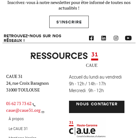
Inscrivez-vous à notre newsletter pour être informé de toutes nos
actualités !
S'INSCRIRE
RETROUVEZ-NOUS SUR NOS
RÉSEAUX !
Ressources 31
CAUE 31
Accueil du lundi au vendredi
24, rue Croix Baragnon
9h - 12h / 14h - 17h
31000 TOULOUSE
Mercredi : 9h - 12h
05 62 73 73 62
NOUS CONTACTER
caue@caue31.org
CAUE 31 - Haute-Garonne
FO
À propos
Le CAUE 31