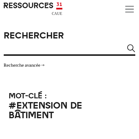
Aller au contenu principal
CAUE RESSOURCES 31
RECHERCHER
Rechercher
Recherche avancée
THÉMATIQUES
MOT-CLÉ :
TYPE DE RESSOURCES
#EXTENSION DE
BÂTIMENT
MATÉRIAUX
AUTRES CRITÈRES