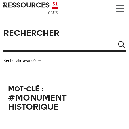
Aller au contenu principal
CAUE RESSOURCES 31
RECHERCHER
Rechercher
Recherche avancée
THÉMATIQUES
MOT-CLÉ :
TYPE DE RESSOURCES
#MONUMENT
HISTORIQUE
MATÉRIAUX
AUTRES CRITÈRES