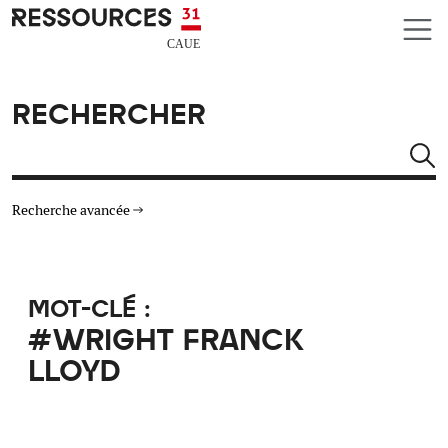
Aller au contenu principal
CAUE RESSOURCES 31
RECHERCHER
Rechercher
Recherche avancée
THÉMATIQUES
MOT-CLÉ :
TYPE DE RESSOURCES
#WRIGHT FRANCK
LLOYD
MATÉRIAUX
AUTRES CRITÈRES