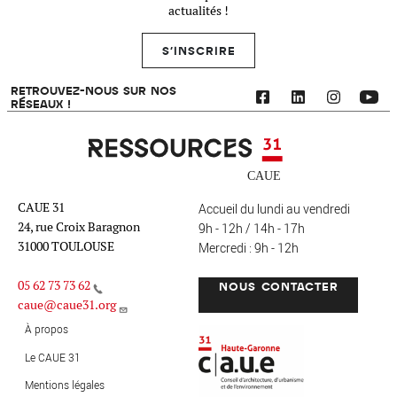
actualités !
S'INSCRIRE
RETROUVEZ-NOUS SUR NOS
RÉSEAUX !
Ressources 31
CAUE 31
Accueil du lundi au vendredi
24, rue Croix Baragnon
9h - 12h / 14h - 17h
31000 TOULOUSE
Mercredi : 9h - 12h
05 62 73 73 62
NOUS CONTACTER
caue@caue31.org
CAUE 31 - Haute-Garonne
FO
À propos
Le CAUE 31
Mentions légales