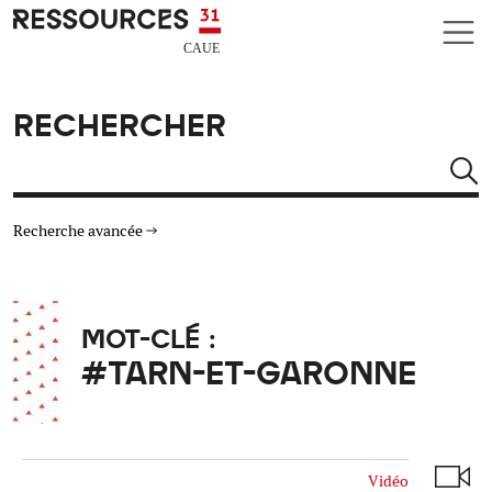
Aller au contenu principal
CAUE RESSOURCES 31
RECHERCHER
Rechercher
Recherche avancée
THÉMATIQUES
MOT-CLÉ :
TYPE DE RESSOURCES
#TARN-ET-GARONNE
MATÉRIAUX
AUTRES CRITÈRES
Vidéo