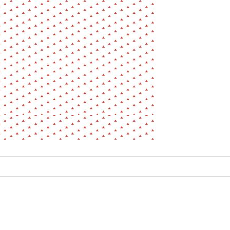
La pa
Fiche / Guide
Livre
Podcast
Vidéo
- Editeur -
- Année -
éinitialiser
Fermer la recherche avancée