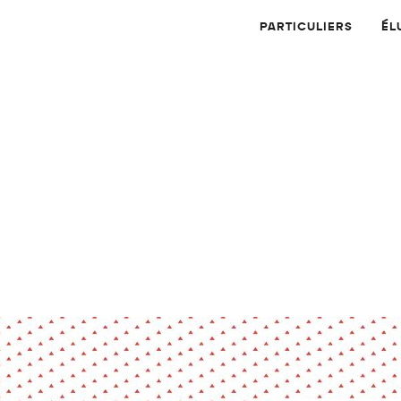
PARTICULIERS
ÉL
Physique
Numérique
MATÉRIAUX
Dossier
Application
Compte-rendu
thématique