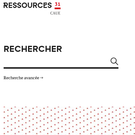
Aller au contenu principal
CAUE RESSOURCES 31
RECHERCHER
Rechercher
Recherche avancée
THÉMATIQUES
TYPE DE RESSOURCES
Architecture
Arts Design
Actualité
Animation
Énergie