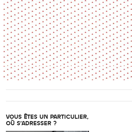
Environnement
Habiter
Expérience
Exposition
Jeunes
Patrimoine
Revue
Revue de presse
Paysage
Société
Transition écologique
Urbanisme
AUTRES CRITÈRES
- Auteur -
R
VOUS ÊTES UN PARTICULIER,
OÙ S'ADRESSER ?