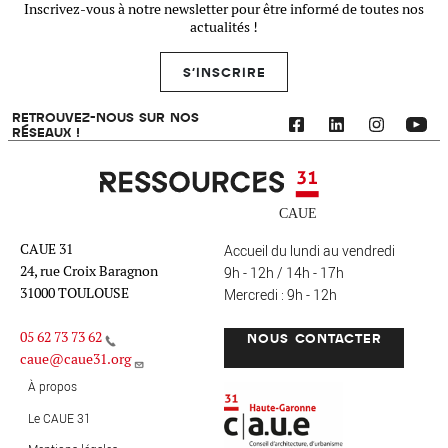
Inscrivez-vous à notre newsletter pour être informé de toutes nos
actualités !
S'INSCRIRE
RETROUVEZ-NOUS SUR NOS
RÉSEAUX !
Ressources 31
CAUE 31
Accueil du lundi au vendredi
24, rue Croix Baragnon
9h - 12h / 14h - 17h
31000 TOULOUSE
Mercredi : 9h - 12h
05 62 73 73 62
NOUS CONTACTER
caue@caue31.org
CAUE 31 - Haute-Garonne
FO
À propos
Le CAUE 31