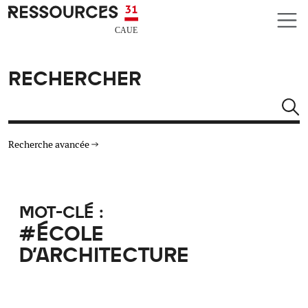
Aller au contenu principal
CAUE RESSOURCES 31
RECHERCHER
Rechercher
Recherche avancée
THÉMATIQUES
MOT-CLÉ :
TYPE DE RESSOURCES
#ÉCOLE
D'ARCHITECTURE
MATÉRIAUX
AUTRES CRITÈRES