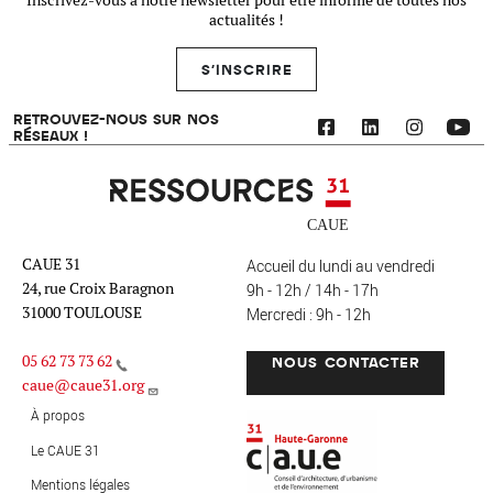
Inscrivez-vous à notre newsletter pour être informé de toutes nos
actualités !
S'INSCRIRE
RETROUVEZ-NOUS SUR NOS
RÉSEAUX !
Ressources 31
CAUE 31
Accueil du lundi au vendredi
24, rue Croix Baragnon
9h - 12h / 14h - 17h
31000 TOULOUSE
Mercredi : 9h - 12h
05 62 73 73 62
NOUS CONTACTER
caue@caue31.org
CAUE 31 - Haute-Garonne
FO
À propos
Le CAUE 31
Mentions légales