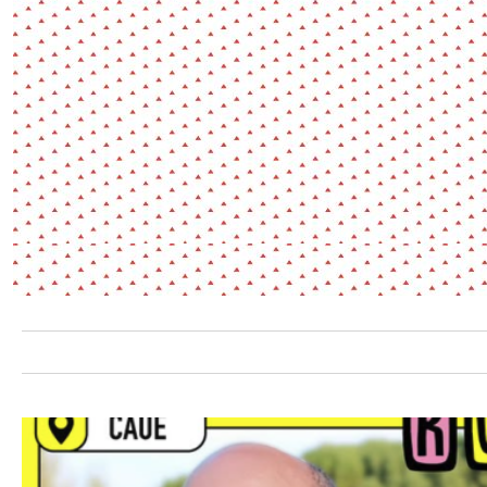
Environnement
Habiter
Expérience
Exposition
Jeunes
Patrimoine
Revue
Revue de presse
Paysage
Société
Transition écologique
Urbanisme
AUTRES CRITÈRES
- Auteur -
R