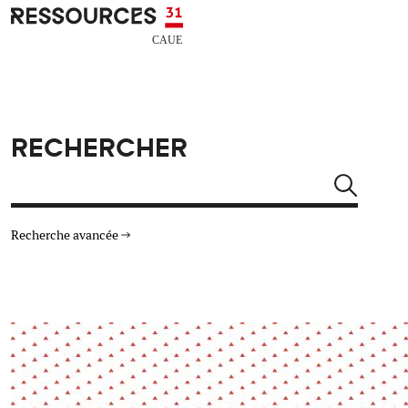
Aller au contenu principal
CAUE RESSOURCES 31
RECHERCHER
Rechercher
Recherche avancée
THÉMATIQUES
TYPE DE RESSOURCES
Architecture
Arts Design
Actualité
Animation
Énergie