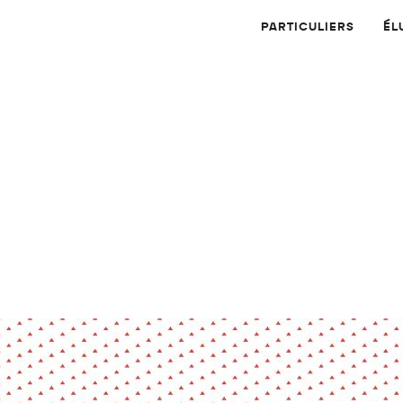
PARTICULIERS
ÉL
Physique
Numérique
MATÉRIAUX
Dossier
Application
Compte-rendu
thématique