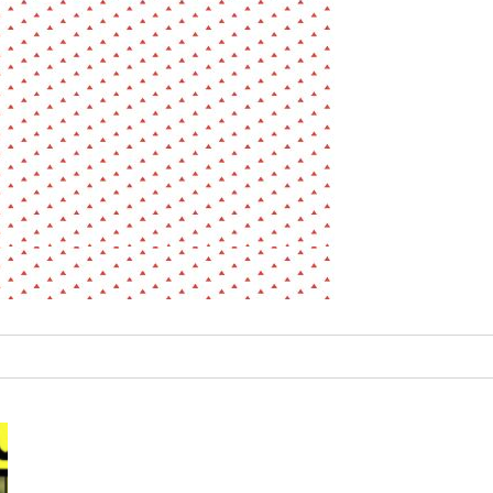
La pa
Fiche / Guide
Livre
Podcast
Vidéo
- Editeur -
- Année -
éinitialiser
Fermer la recherche avancée