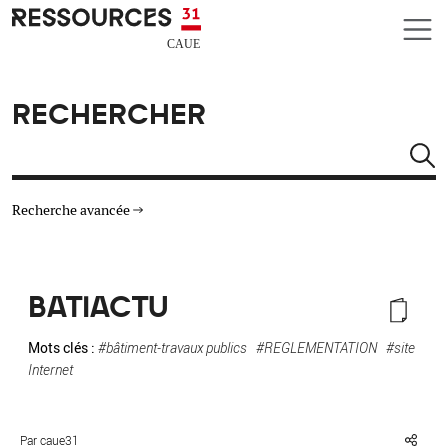
Aller au contenu principal
CAUE RESSOURCES 31
RECHERCHER
Rechercher
Recherche avancée
THÉMATIQUES
BATIACTU
TYPE DE RESSOURCES
Mots clés :
#bâtiment-travaux publics
#REGLEMENTATION
#site
Internet
MATÉRIAUX
AUTRES CRITÈRES
Par caue31