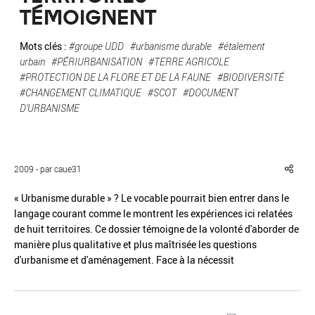
TÉMOIGNENT
Mots clés :
#groupe UDD
#urbanisme durable
#étalement
urbain
#PÉRIURBANISATION
#TERRE AGRICOLE
#PROTECTION DE LA FLORE ET DE LA FAUNE
#BIODIVERSITÉ
Réinitialiser
Fermer la recherche avancée
#CHANGEMENT CLIMATIQUE
#SCOT
#DOCUMENT
D'URBANISME
2009 - par caue31
« Urbanisme durable » ? Le vocable pourrait bien entrer dans le
langage courant comme le montrent les expériences ici relatées
de huit territoires. Ce dossier témoigne de la volonté d'aborder de
manière plus qualitative et plus maîtrisée les questions
d'urbanisme et d'aménagement. Face à la nécessit