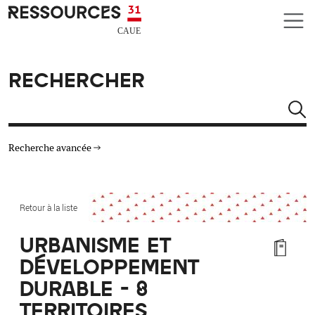
Aller au contenu principal
CAUE RESSOURCES 31
RECHERCHER
Rechercher
Recherche avancée
THÉMATIQUES
Retour à la liste
TYPE DE RESSOURCES
URBANISME ET
DÉVELOPPEMENT
MATÉRIAUX
DURABLE - 8
AUTRES CRITÈRES
TERRITOIRES