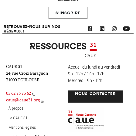
S'INSCRIRE
RETROUVEZ-NOUS SUR NOS
RÉSEAUX !
Ressources 31
CAUE 31
Accueil du lundi au vendredi
24, rue Croix Baragnon
9h - 12h / 14h - 17h
31000 TOULOUSE
Mercredi : 9h - 12h
05 62 73 73 62
NOUS CONTACTER
caue@caue31.org
CAUE 31 - Haute-Garonne
FO
À propos
Le CAUE 31
Mentions légales
MENU PIED DE PAGE