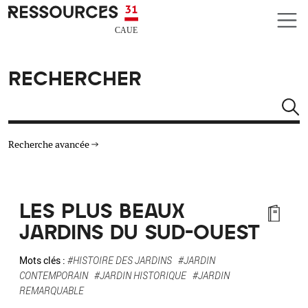
Aller au contenu principal
CAUE RESSOURCES 31
RECHERCHER
Rechercher
Recherche avancée
THÉMATIQUES
LES PLUS BEAUX
TYPE DE RESSOURCES
JARDINS DU SUD-OUEST
MATÉRIAUX
Mots clés :
#HISTOIRE DES JARDINS
#JARDIN
CONTEMPORAIN
#JARDIN HISTORIQUE
#JARDIN
REMARQUABLE
AUTRES CRITÈRES