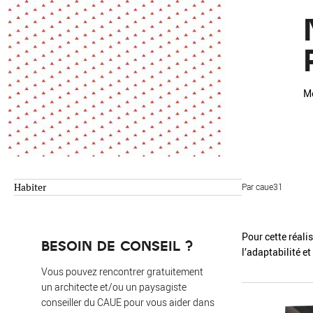
Environnement
Habiter
Expérience
Exposition
Jeunes
Patrimoine
Revue
Revue de presse
Paysage
Mo
Société
Transition écologique
Urbanisme
Habiter
Par caue31
AUTRES CRITÈRES
- Auteur -
Pour cette réali
BESOIN DE CONSEIL ?
l’adaptabilité et 
R
Vous pouvez rencontrer gratuitement
un architecte et/ou un paysagiste
conseiller du CAUE pour vous aider dans