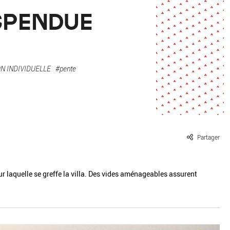
ille / le chanvre
La pierre
SPENDUE
La terre
Le béton
Le bois
Le verre
N INDIVIDUELLE
#pente
Partager
sur laquelle se greffe la villa. Des vides aménageables assurent