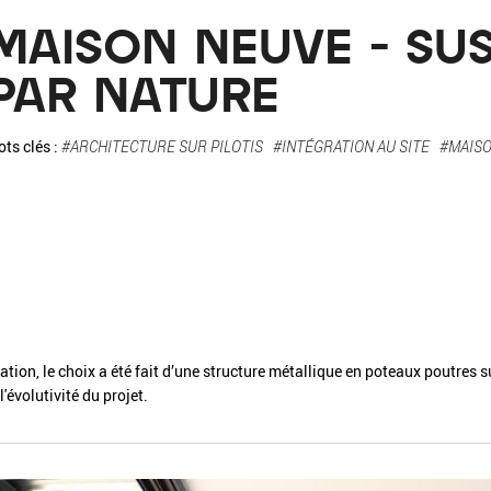
La pa
MAISON NEUVE - SU
Fiche / Guide
Livre
Podcast
PAR NATURE
Vidéo
ts clés :
#ARCHITECTURE SUR PILOTIS
#INTÉGRATION AU SITE
#MAISO
- Editeur -
- Année -
sation, le choix a été fait d’une structure métallique en poteaux poutres 
l'évolutivité du projet.
éinitialiser
Fermer la recherche avancée