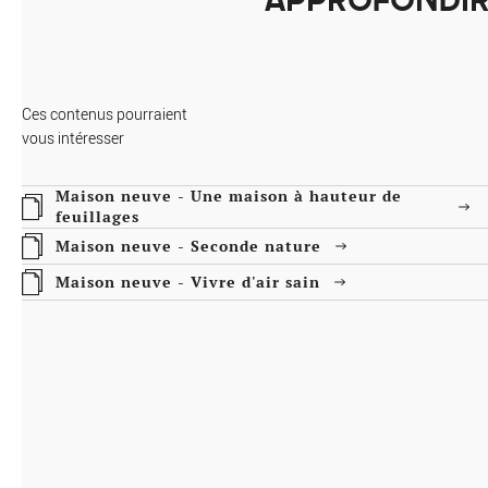
VIVRE D'AIR SAIN
tation principale et un logement locatif. L’architecte a utilisé le terrain
aux besoins du client. La qualité de l’air intérieur est assurée grâce à
Ces contenus pourraient
 et l’utilisation de matériaux sains.
vous intéresser
Maison neuve - Une maison à hauteur de
feuillages
Maison neuve - Seconde nature
Maison neuve - Vivre d'air sain