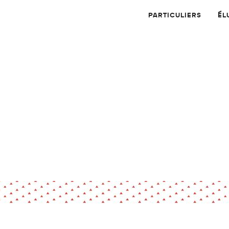
PARTICULIERS
ÉL
Physique
Numérique
MATÉRIAUX
Dossier
Application
Compte-rendu
thématique