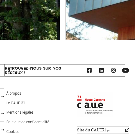
RETROUVEZ-NOUS SUR NOS
RÉSEAUX !
CAUE 31 - Haute-Garonne
À propos
Le CAUE 31
Mentions légales
FOOTER: PUBLICS
MENU PIED DE PAGE
Politique de confidentialité
Site du CAUE31
Cookies