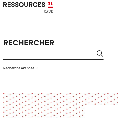
Aller au contenu principal
CAUE RESSOURCES 31
RECHERCHER
Rechercher
Recherche avancée
THÉMATIQUES
TYPE DE RESSOURCES
Architecture
Arts Design
Actualité
Animation
Énergie