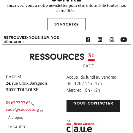
Inscrivez-vous à notre newsletter pour être informé de toutes nos
actualités !
S'INSCRIRE
RETROUVEZ-NOUS SUR NOS
RÉSEAUX !
Ressources 31
CAUE 31
Accueil du lundi au vendredi
24, rue Croix Baragnon
9h - 12h / 14h - 17h
31000 TOULOUSE
Mercredi : 9h - 12h
05 62 73 73 62
NOUS CONTACTER
caue@caue31.org
CAUE 31 - Haute-Garonne
FO
À propos
Le CAUE 31