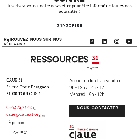
Inscrivez-vous à notre newsletter pour être informé de toutes nos
actualités !
S'INSCRIRE
RETROUVEZ-NOUS SUR NOS
RÉSEAUX !
Ressources 31
CAUE 31
Accueil du lundi au vendredi
24, rue Croix Baragnon
9h - 12h / 14h - 17h
31000 TOULOUSE
Mercredi : 9h - 12h
05 62 73 73 62
NOUS CONTACTER
caue@caue31.org
CAUE 31 - Haute-Garonne
FO
À propos
Le CAUE 31